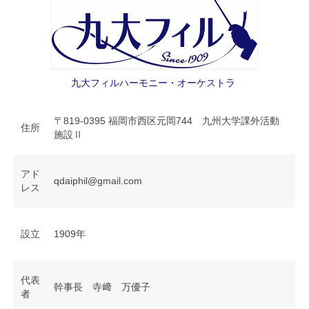
九大フィルハーモニー・オーケストラ
〒819-0395 福岡市西区元岡744 九州大学課外活動
住所
施設Ⅱ
アド
qdaiphil@gmail.com
レス
設立
1909年
代表
幹事長 寺﨑 万優子
者