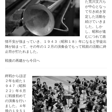
た荒川文六ら
が中心となっ
て引き続き安
定した活動を
続けていきま
した。しか
し、昭和が進
むにつれて政
情不安が強まっていき、１９４３（昭和１８）年になると学徒出
陣が始まって、その年の１２月の演奏会でもって戦前の活動に終
止符が打たれました。
戦後の再建から今日へ
終戦からほぼ
２年を経た１
９４７（昭和
２２）年６月
に戦後初めて
の演奏を行い
ました。４年
後の１９５１