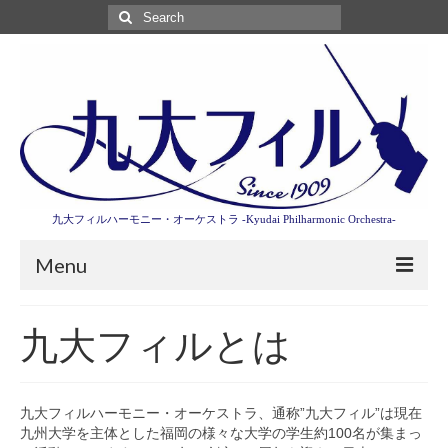
Search
for:
九大フィルハーモニー・オーケストラ -Kyudai Philharmonic Orchestra-
Menu
第3回東京特別演奏会特設ページ
九大フィルとは
演奏会情報
卒業記念演奏会2027
九大フィルハーモニー・オーケストラ、通称”九大フィル”は現在
九州大学を主体とした福岡の様々な大学の学生約100名が集まっ
九大フィルとは