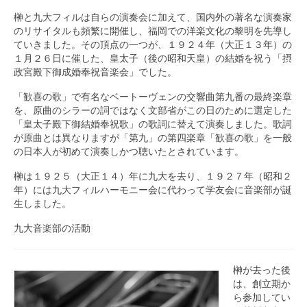
榊と九大フィルは自らの演奏会に加えて、国内外の著名な演奏家
のリサイタルも頻繁に開催し、福岡での洋楽文化の黎明を先導し
ていきました。その頂点の一つが、１９２４年（大正１３年）の
１月２６日に催した、皇太子（後の昭和天皇）の結婚を祝う「摂
政宮殿下御成婚奉祝音楽会」でした。
「歓喜の歌」で有名なベートーヴェンの交響曲第九番の最終楽章
を、原曲のシラーの詞ではなく文部省がこの日のために選定した
「皇太子殿下御結婚奉祝歌」の歌詞に替えて演奏しました。歌詞
が原曲とは異なりますが「第九」の第四楽章「歓喜の歌」を一般
の日本人が初めて演奏しかつ聴いたとされています。
榊は１９２５（大正１４）年に九大を去り、１９２７年（昭和２
年）には九大フィルハーモニー会に代わって学友会に音楽部が誕
生しました。
九大音楽部の活動
榊が去った後
は、創立期か
ら参加してい