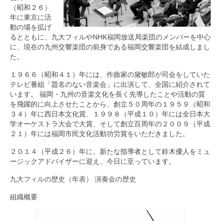
（昭和２６）
年に東京に活
動の場を拡げ
るとともに、九大フィルやNHK福岡放送局楽団のメンバーを中心
に、現在の九州交響楽団の前身である福岡交響楽団を結成しまし
た。
１９６６（昭和４１）年には、作曲家の黛敏郎が司会をしていた
テレビ番組「題名のない音楽会」に出演して、全国に紹介されて
います。 福岡・九州の音楽文化を長く先導したことや活動の質
を飛躍的に向上させたことから、創立５０周年の１９５９（昭和
３４）年に西日本文化賞、１９９８（平成１０）年には全日本大
学オーケストラ大会で大賞、そして創立百周年の２００９（平成
２１）年には福岡市民文化活動功労賞をいただきました。
２０１４（平成２６）年に、新たな指導者として鈴木優人をミュ
ージックアドバイザーに迎え、今日に至っています。
九大フィルの歴史（年表）
演奏会の歴史
組織概要