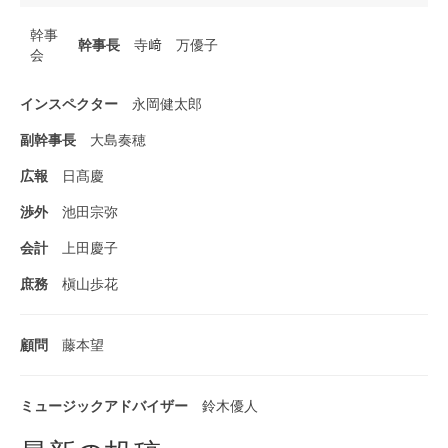
幹事
幹事長
寺﨑 万優子
会
インスペクター
永岡健太郎
副幹事長
大島奏穂
広報
日髙慶
渉外
池田宗弥
会計
上田慶子
庶務
槇山歩花
顧問
藤本望
ミュージックアドバイザー
鈴木優人