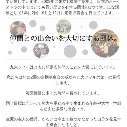
て活動しています。2009年に創立100周年を迎え、日本のオーケ
ストラの中ではとても長い歴史を有する団体の1つです。主な活
九大フィルの歴史
動として1年に2回、6月と12月に定期演奏会を行っています。
ご寄付のお願い
演奏会の歴史
出張演奏
九大フィル特集ページ
九大フィルはともに頑張る仲間のことを大切にしています。
団員専用ページ
私たちは年に2回の定期演奏会の成功を九大フィルの第一の目標
に据え、
毎回練習に多くの時間を費やしています。
同じ目標に向かって努力を重ねる中で生まれる年齢や大学・学部
を超えた多様な出会いは、
生涯の友人の獲得、あるいは今まで気づかなかった自分を発見す
る機会になるなど、