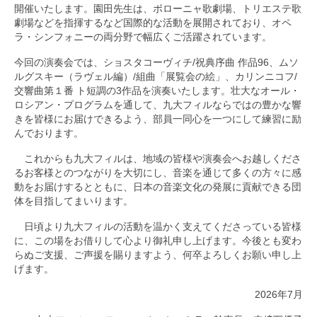
開催いたします。園田先生は、ボローニャ歌劇場、トリエステ歌
劇場などを指揮するなど国際的な活動を展開されており、オペ
ラ・シンフォニーの両分野で幅広くご活躍されています。
今回の演奏会では、ショスタコーヴィチ/祝典序曲 作品96、ムソ
ルグスキー（ラヴェル編）/組曲「展覧会の絵」、カリンニコフ/
交響曲第１番 ト短調の3作品を演奏いたします。壮大なオール・
ロシアン・プログラムを通して、九大フィルならではの豊かな響
きを皆様にお届けできるよう、部員一同心を一つにして練習に励
んでおります。
これからも九大フィルは、地域の皆様や演奏会へお越しくださ
るお客様とのつながりを大切にし、音楽を通じて多くの方々に感
動をお届けするとともに、日本の音楽文化の発展に貢献できる団
体を目指してまいります。
日頃より九大フィルの活動を温かく支えてくださっている皆様
に、この場をお借りして心より御礼申し上げます。今後とも変わ
らぬご支援、ご声援を賜りますよう、何卒よろしくお願い申し上
げます。
2026年7月