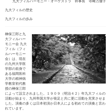
九大フィルハーモニー・オーケストラ 幹事長 寺﨑万優子
九大フィルの歴史
九大フィルの歩み
榊保三郎と九
大フィルハー
モニー会 九大
フィル（フィ
ルハーモニー
会）は、現在
の九州大学医
学部の前身で
ある福岡医科
大学の精神病
学教室初代教
授の榊保三郎
によって設立されました。１９０９（明治４２）年九大フィルの
活動が始まり、九州帝国大学が発足と共に更に活動を充実させま
した。演奏の多くは日本初演か日本人による初めての演奏と言わ
れています。