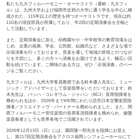
私たち九大フィルハーモニー・オーケストラ（通称：九大フィ
ル）は、九州大学および福岡市近郊の大学に通う学生を中心に構
成された、115年以上の歴史を持つオーケストラです。現在は約
110名の現役部員が所属しており、年2回の定期演奏会を主軸と
して活動しています。
また、定期演奏会に加え、幼稚園や小・中学校等の教育現場をは
じめ、企業の祝典、学会、公民館、結婚式など、さまざまな場で
出張演奏を行っております。音楽を通して地域の皆様とのつなが
りを大切にし、多くの方々へ演奏をお届けできるよう、幅広い活
動を続けています。ご興味のある方は、ぜひ「出張演奏」のペー
ジをご覧ください。
九大フィルは、九州大学客員教授である鈴木優人先生に、ミュー
ジック・アドバイザーとして音楽指導をいただいております。鈴
木先生は、バッハ・コレギウム・ジャパン（BCJ）首席指揮者を
務められるほか、2026年まで6年間にわたり読売日本交響楽団指
揮者／クリエイティヴ・パートナーを務められました。また、関
西フィルハーモニー管弦楽団の首席客演指揮者も務められ、鍵盤
楽器奏者としても世界各地でご活躍されています。
2026年12月13日（日）には、園田隆一郎先生を指揮にお迎え
し、第217回定期演奏会をアクロス福岡シンフォニーホールにて