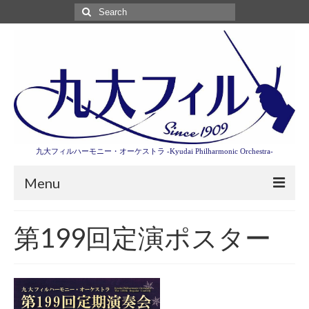
Search
for:
九大フィルハーモニー・オーケストラ -Kyudai Philharmonic Orchestra-
Menu
第3回東京特別演奏会特設ページ
第199回定演ポスター
演奏会情報
卒業記念演奏会2027
九大フィルとは