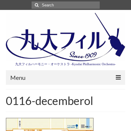
Search
for:
九大フィルハーモニー・オーケストラ -Kyudai Philharmonic Orchestra-
Menu
第3回東京特別演奏会特設ページ
0116-decemberol
演奏会情報
卒業記念演奏会2027
九大フィルとは