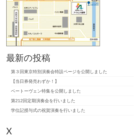
九大フィルの歴史
ご寄付のお願い
演奏会の歴史
出張演奏
最新の投稿
九大フィル特集ページ
第３回東京特別演奏会特設ページを公開しました
団員専用ページ
【当日券発売わずか！】
ベートーヴェン特集を公開しました
第212回定期演奏会を行いました
学位記授与式の祝賀演奏を行いました
X