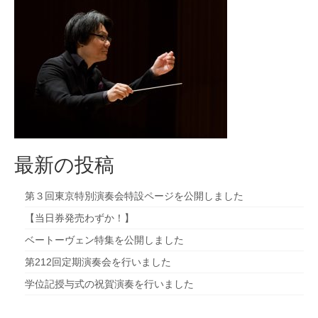
九大フィルの歴史
ご寄付のお願い
演奏会の歴史
出張演奏
九大フィル特集ページ
最新の投稿
団員専用ページ
第３回東京特別演奏会特設ページを公開しました
【当日券発売わずか！】
ベートーヴェン特集を公開しました
第212回定期演奏会を行いました
学位記授与式の祝賀演奏を行いました