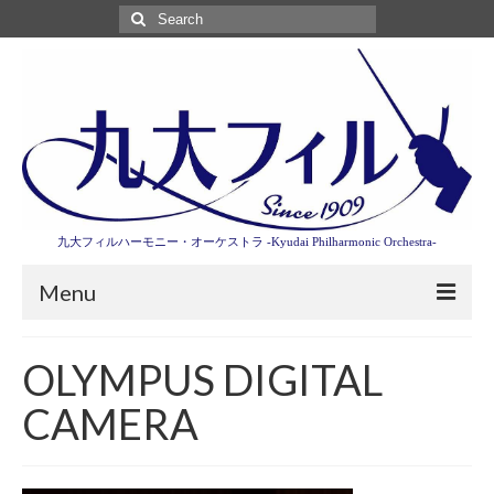
Search
for:
九大フィルハーモニー・オーケストラ -Kyudai Philharmonic Orchestra-
Menu
第3回東京特別演奏会特設ページ
OLYMPUS DIGITAL
演奏会情報
CAMERA
卒業記念演奏会2027
九大フィルとは