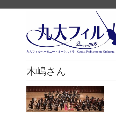
九大フィルハーモニー・オーケストラ -Kyudai Philharmonic Orchestra-
木嶋さん