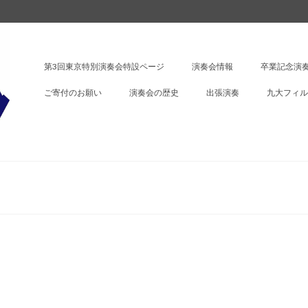
第3回東京特別演奏会特設ページ
演奏会情報
卒業記念演奏
ご寄付のお願い
演奏会の歴史
出張演奏
九大フィル