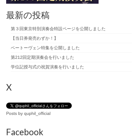
九大フィルの歴史
最新の投稿
ご寄付のお願い
第３回東京特別演奏会特設ページを公開しました
演奏会の歴史
【当日券発売わずか！】
ベートーヴェン特集を公開しました
出張演奏
第212回定期演奏会を行いました
九大フィル特集ページ
学位記授与式の祝賀演奏を行いました
団員専用ページ
X
Posts by quphil_official
Facebook