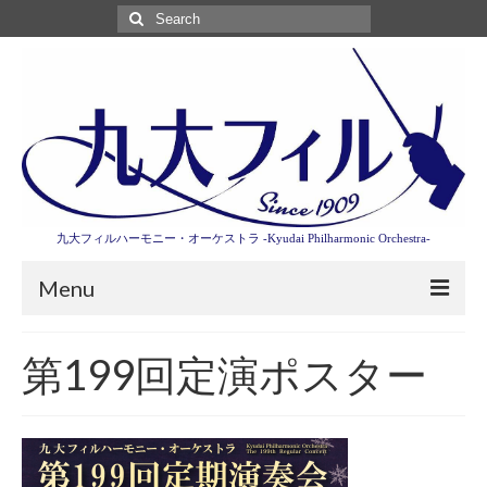
Search
for:
九大フィルハーモニー・オーケストラ -Kyudai Philharmonic Orchestra-
Menu
第3回東京特別演奏会特設ページ
第199回定演ポスター
演奏会情報
卒業記念演奏会2027
九大フィルとは