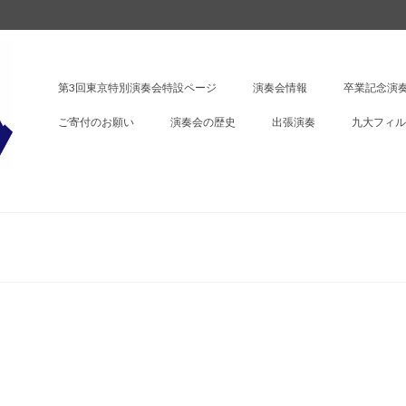
第3回東京特別演奏会特設ページ
演奏会情報
卒業記念演奏
ご寄付のお願い
演奏会の歴史
出張演奏
九大フィル