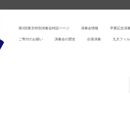
第3回東京特別演奏会特設ページ
演奏会情報
卒業記念演奏
ご寄付のお願い
演奏会の歴史
出張演奏
九大フィル