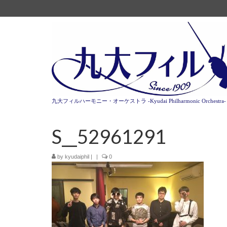
九大フィルハーモニー・オーケストラ -Kyudai Philharmonic Orchestra-
S__52961291
by
kyudaiphil
|
|
0