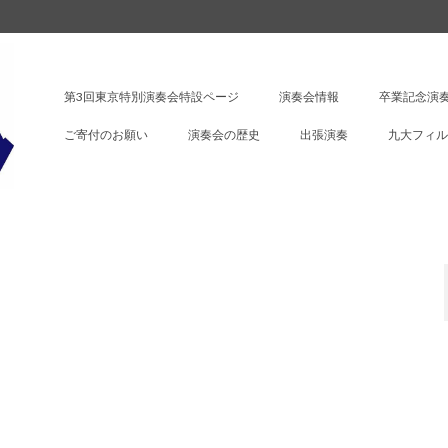
第3回東京特別演奏会特設ページ
演奏会情報
卒業記念演奏
ご寄付のお願い
演奏会の歴史
出張演奏
九大フィル