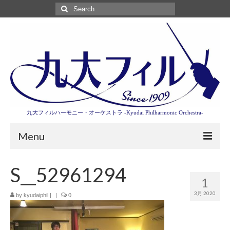
Search
for:
九大フィルハーモニー・オーケストラ -Kyudai Philharmonic Orchestra-
Menu
第3回東京特別演奏会特設ページ
S__52961294
1
演奏会情報
3月 2020
by
kyudaiphil
|
|
0
卒業記念演奏会2027
九大フィルとは