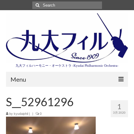
Search
for:
九大フィルハーモニー・オーケストラ -Kyudai Philharmonic Orchestra-
Menu
第3回東京特別演奏会特設ページ
S__52961296
1
演奏会情報
3月 2020
by
kyudaiphil
|
|
0
卒業記念演奏会2027
九大フィルとは