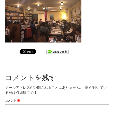
九大フィルの歴史
ご寄付のお願い
演奏会の歴史
出張演奏
九大フィル特集ページ
団員専用ページ
コメントを残す
メールアドレスが公開されることはありません。
※
が付いてい
る欄は必須項目です
コメント
※