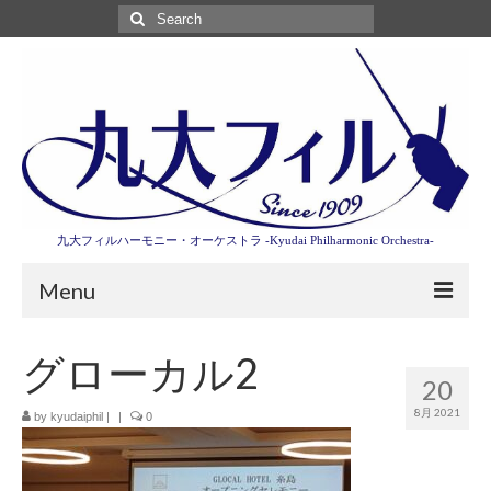
Search
for:
九大フィルハーモニー・オーケストラ -Kyudai Philharmonic Orchestra-
Menu
第3回東京特別演奏会特設ページ
グローカル2
20
演奏会情報
8月 2021
by
kyudaiphil
|
|
0
卒業記念演奏会2027
九大フィルとは