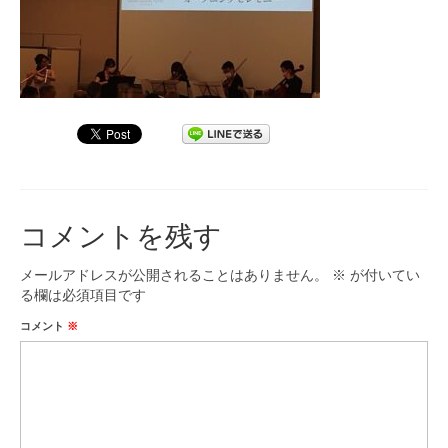
九大フィルの歴史
ご寄付のお願い
演奏会の歴史
出張演奏
九大フィル特集ページ
コメントを残す
団員専用ページ
メールアドレスが公開されることはありません。
※
が付いてい
る欄は必須項目です
コメント
※