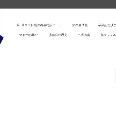
第3回東京特別演奏会特設ページ
演奏会情報
卒業記念演奏
ご寄付のお願い
演奏会の歴史
出張演奏
九大フィル