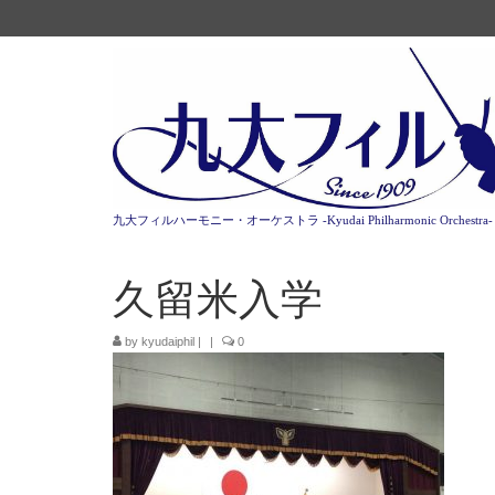
九大フィルハーモニー・オーケストラ -Kyudai Philharmonic Orchestra-
久留米入学
by
kyudaiphil
|
|
0