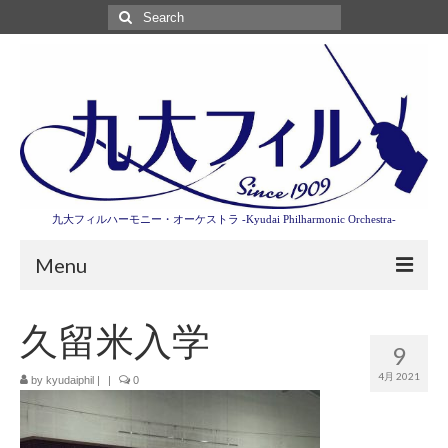
Search
for:
九大フィルハーモニー・オーケストラ -Kyudai Philharmonic Orchestra-
Menu
第3回東京特別演奏会特設ページ
久留米入学
9
演奏会情報
4月 2021
by
kyudaiphil
|
|
0
卒業記念演奏会2027
九大フィルとは