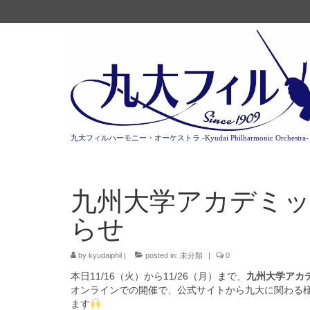
九大フィルハーモニー・オーケストラ -Kyudai Philharmonic Orchestra-
九州大学アカデミ
らせ
by
kyudaiphil
|
posted in:
未分類
|
0
本日11/16（火）から11/26（月）まで、
九州大学アカ
オンラインでの開催で、公式サイトから九大に関わる
ます