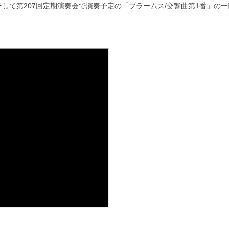
して第207回定期演奏会で演奏予定の「ブラームス/交響曲第1番」の一