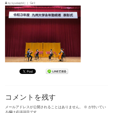
by
kyudaiphil
|
|
0
九大フィルの歴史
ご寄付のお願い
演奏会の歴史
出張演奏
九大フィル特集ページ
団員専用ページ
コメントを残す
メールアドレスが公開されることはありません。
※
が付いてい
る欄は必須項目です