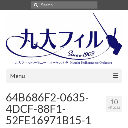
Search
for:
九大フィルハーモニー・オーケストラ -Kyudai Philharmonic Orchestra-
Menu
第3回東京特別演奏会特設ページ
64B686F2-0635-
10
演奏会情報
4DCF-88F1-
4月 2022
卒業記念演奏会2027
52FE16971B15-1
九大フィルとは