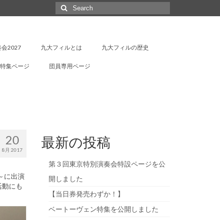
Search
for:
会2027
九大フィルとは
九大フィルの歴史
特集ページ
団員専用ページ
20
最新の投稿
8月 2017
第３回東京特別演奏会特設ページを公
！～に出演
開しました
活動にも
【当日券発売わずか！】
ベートーヴェン特集を公開しました