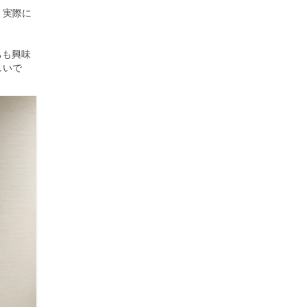
。
実際に
ちも興味
しいで