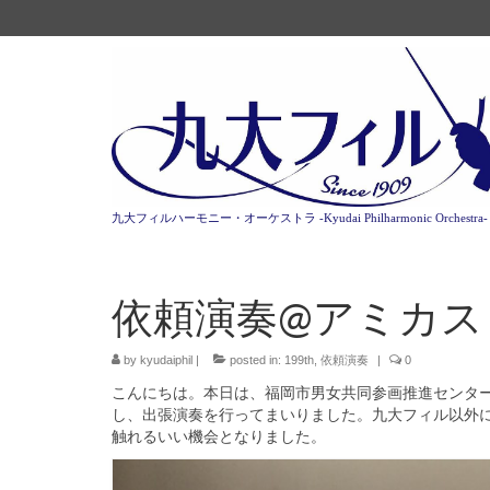
九大フィルハーモニー・オーケストラ -Kyudai Philharmonic Orchestra-
依頼演奏@アミカス
by
kyudaiphil
|
posted in:
199th
,
依頼演奏
|
0
こんにちは。本日は、福岡市男女共同参画推進センタ
し、
出張演奏を行ってまいりました。
九大フィル以外
触れるいい機会となりました。