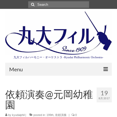
Search
for:
九大フィルハーモニー・オーケストラ -Kyudai Philharmonic Orchestra-
Menu
第3回東京特別演奏会特設ページ
依頼演奏@元岡幼稚
19
演奏会情報
8月 2017
園
卒業記念演奏会2027
九大フィルとは
by
kyudaiphil
|
posted in:
199th
,
依頼演奏
|
0