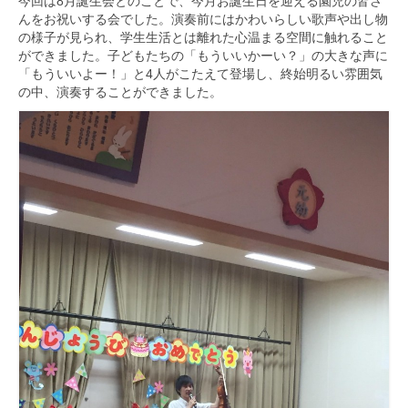
今回は8月誕生会とのことで、
今月お誕生日を迎える園児の皆さ
んをお祝いする会でした。
演奏前にはかわいらしい歌声や出し物
の様子が見られ、
学生生活とは離れた心温まる空間に触れること
ができました。
子どもたちの「もういいかーい？」の大きな声に
「もういいよー！
」と4人がこたえて登場し、終始明るい雰囲気
の中、
演奏することができました。