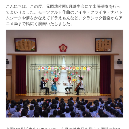
こんにちは。この度、
元岡幼稚園8月誕生会にて出張演奏を行っ
九大フィルの歴史
てまいりました。
モーツァルト作曲のアイネ・クライネ・
ナハト
ムジークや夢をかなえてドラえもんなど、
クラシック音楽からア
ご寄付のお願い
ニメ局まで幅広く演奏いたしました。
演奏会の歴史
出張演奏
九大フィル特集ページ
団員専用ページ