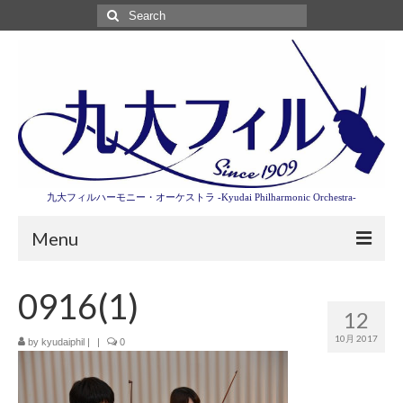
Search
for:
九大フィルハーモニー・オーケストラ -Kyudai Philharmonic Orchestra-
Menu
第3回東京特別演奏会特設ページ
0916(1)
12
演奏会情報
10月 2017
by
kyudaiphil
|
|
0
卒業記念演奏会2027
九大フィルとは