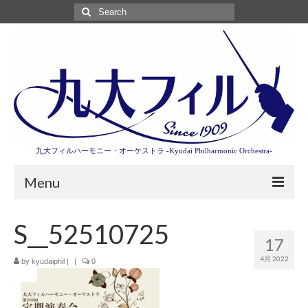
Search
for:
九大フィルハーモニー・オーケストラ -Kyudai Philharmonic Orchestra-
Menu
第3回東京特別演奏会特設ページ
S__52510725
17
演奏会情報
4月 2022
by
kyudaiphil
|
|
0
卒業記念演奏会2027
九大フィルとは