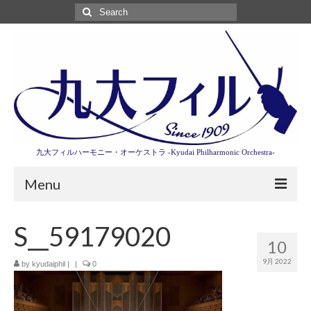
Search
for:
九大フィルハーモニー・オーケストラ -Kyudai Philharmonic Orchestra-
Menu
第3回東京特別演奏会特設ページ
S__59179020
10
演奏会情報
9月 2022
by
kyudaiphil
|
|
0
卒業記念演奏会2027
九大フィルとは