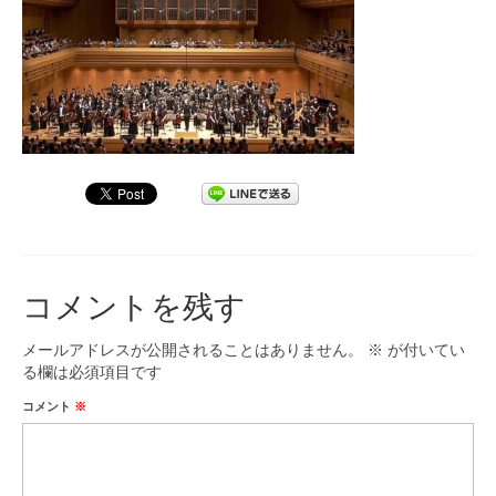
九大フィルの歴史
ご寄付のお願い
演奏会の歴史
出張演奏
九大フィル特集ページ
団員専用ページ
コメントを残す
メールアドレスが公開されることはありません。
※
が付いてい
る欄は必須項目です
コメント
※