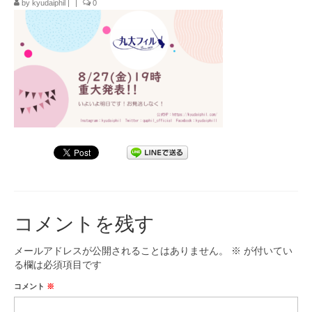
by
kyudaiphil
|
|
0
九大フィルの歴史
ご寄付のお願い
演奏会の歴史
出張演奏
九大フィル特集ページ
団員専用ページ
コメントを残す
メールアドレスが公開されることはありません。
※
が付いてい
る欄は必須項目です
コメント
※