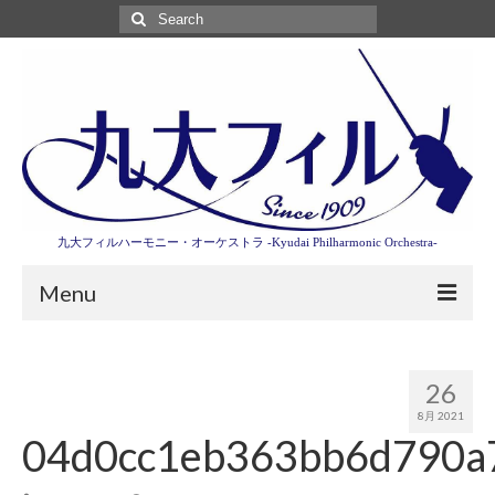
Search
for:
九大フィルハーモニー・オーケストラ -Kyudai Philharmonic Orchestra-
Menu
第3回東京特別演奏会特設ページ
26
演奏会情報
8月 2021
04d0cc1eb363bb6d790a
卒業記念演奏会2027
九大フィルとは