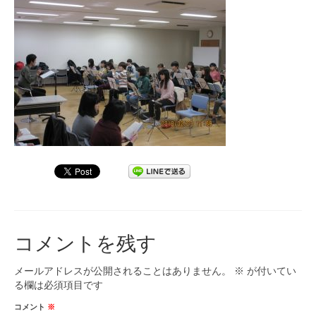
九大フィルの歴史
ご寄付のお願い
演奏会の歴史
出張演奏
九大フィル特集ページ
団員専用ページ
コメントを残す
メールアドレスが公開されることはありません。
※
が付いてい
る欄は必須項目です
コメント
※