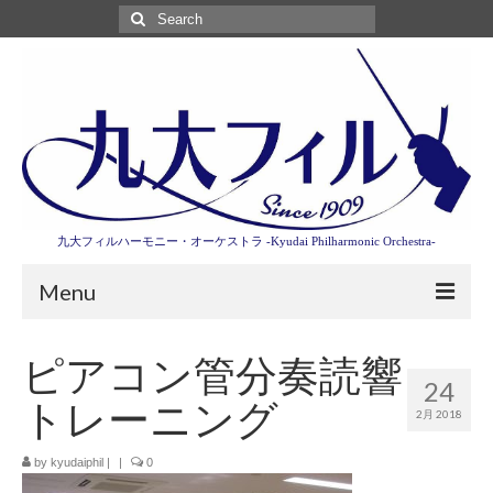
Search
for:
九大フィルハーモニー・オーケストラ -Kyudai Philharmonic Orchestra-
Menu
第3回東京特別演奏会特設ページ
ピアコン管分奏読響
24
演奏会情報
トレーニング
2月 2018
卒業記念演奏会2027
by
kyudaiphil
|
|
0
九大フィルとは