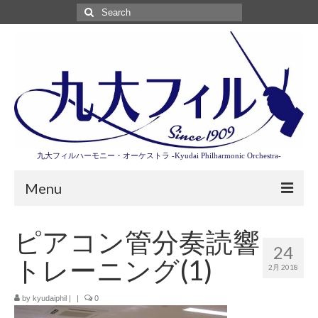
Search
for:
九大フィルハーモニー・オーケストラ -Kyudai Philharmonic Orchestra-
Menu
第3回東京特別演奏会特設ページ
ピアコン管分奏読響
24
演奏会情報
トレーニング(1)
2月 2018
卒業記念演奏会2027
by
kyudaiphil
|
|
0
九大フィルとは