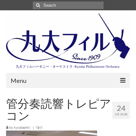
Search
for:
九大フィルハーモニー・オーケストラ -Kyudai Philharmonic Orchestra-
Menu
第3回東京特別演奏会特設ページ
管分奏読響トレピア
24
演奏会情報
コン
2月 2018
卒業記念演奏会2027
by
kyudaiphil
|
|
0
九大フィルとは