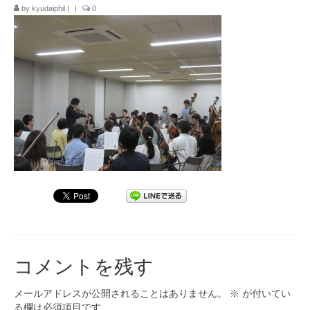
by
kyudaiphil
|
|
0
九大フィルの歴史
ご寄付のお願い
演奏会の歴史
出張演奏
九大フィル特集ページ
団員専用ページ
コメントを残す
メールアドレスが公開されることはありません。
※
が付いてい
る欄は必須項目です