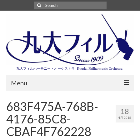
Search
for:
九大フィルハーモニー・オーケストラ -Kyudai Philharmonic Orchestra-
Menu
第3回東京特別演奏会特設ページ
683F475A-768B-
18
演奏会情報
4176-85C8-
4月 2018
卒業記念演奏会2027
CBAF4F762228
九大フィルとは