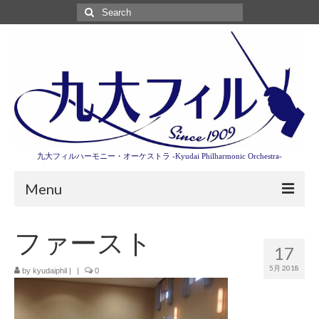
Search
for:
九大フィルハーモニー・オーケストラ -Kyudai Philharmonic Orchestra-
Menu
第3回東京特別演奏会特設ページ
ファースト
17
演奏会情報
5月 2018
by
kyudaiphil
|
|
0
卒業記念演奏会2027
九大フィルとは