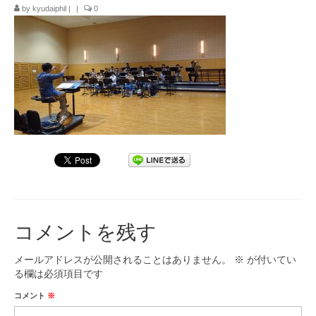
by
kyudaiphil
|
|
0
九大フィルの歴史
ご寄付のお願い
演奏会の歴史
出張演奏
九大フィル特集ページ
団員専用ページ
コメントを残す
メールアドレスが公開されることはありません。
※
が付いてい
る欄は必須項目です
コメント
※