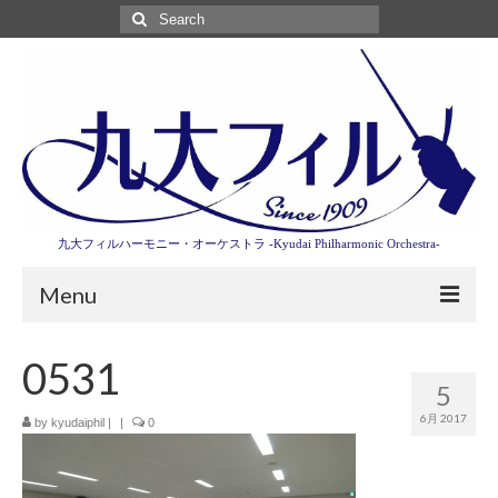
Search
for:
九大フィルハーモニー・オーケストラ -Kyudai Philharmonic Orchestra-
Menu
第3回東京特別演奏会特設ページ
0531
5
演奏会情報
6月 2017
by
kyudaiphil
|
|
0
卒業記念演奏会2027
九大フィルとは