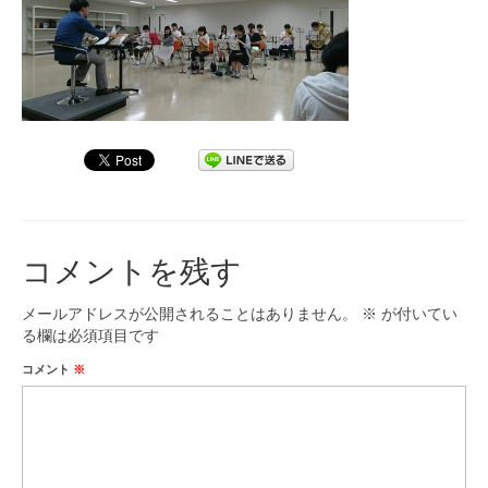
九大フィルの歴史
ご寄付のお願い
演奏会の歴史
出張演奏
九大フィル特集ページ
コメントを残す
団員専用ページ
メールアドレスが公開されることはありません。
※
が付いてい
る欄は必須項目です
コメント
※