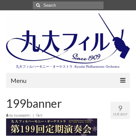
Search
for:
九大フィルハーモニー・オーケストラ -Kyudai Philharmonic Orchestra-
Menu
第3回東京特別演奏会特設ページ
199banner
9
演奏会情報
11月 2017
by
kyudaiphil
|
|
0
卒業記念演奏会2027
九大フィルとは