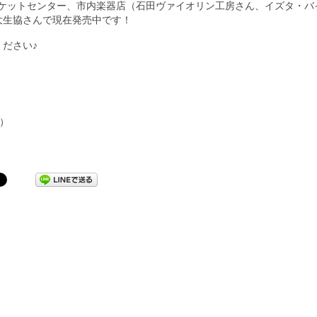
岡チケットセンター、市内楽器店（石田ヴァイオリン工房さん、イズタ・バ
大生協さんで現在発売中です！
ださい♪
い）