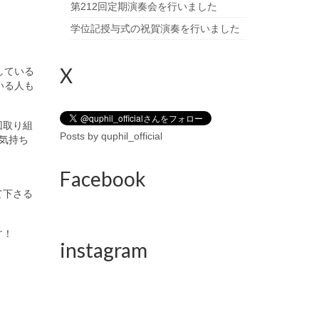
第212回定期演奏会を行いました
学位記授与式の祝賀演奏を行いました
X
している
いる人も
回取り組
Posts by quphil_official
気持ち
Facebook
て下さる
す！
instagram