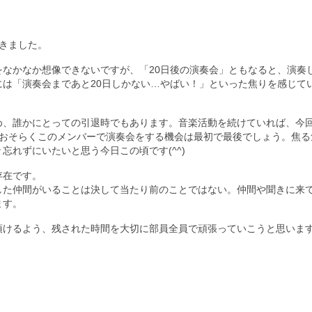
きました。
をなかなか想像できないですが、
「20日後の演奏会」ともなると、
演奏
には「演奏会まであと20日しかない…やばい！」
といった焦りを感じて
め、
誰かにとっての引退時でもあります。音楽活動を続けていれば、
今
おそらくこのメンバーで演奏会をする機会は最初で最後でしょう。
焦る
々忘れずにいたいと思う今日この頃
です(^^)
存在です。
した仲間がいることは決して当たり前のことではない。
仲間や聞きに来
ます。
頂けるよう、
残された時間を大切に部員全員で頑張っていこうと思いま