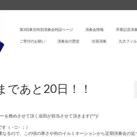
第3回東京特別演奏会特設ページ
演奏会情報
卒業記念演奏
ご寄付のお願い
演奏会の歴史
出張演奏
九大フィル
まであと20日！！
ターを務めさせて頂く迫田
が担当させて頂きます(^^)/
です（・□・；）
重なるので、
この頃の寒さや街のイルミネーションから定期演奏会の近