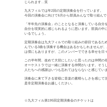
じられます…笑
九大フィルでは年2回の定期演奏会を行っています。
今回の演奏会に向けて6月から部員みんなで取り組んで
「半年先の演奏会」
のこととなると演奏している自分
自分を現実的に感じられるように思います。
部員の中
いるでしょう。
定期演奏会は九大フィルでの取り組みの節目であるた
んでいる3曲を演奏する機会はあるかもしれませんが、
は僕にもありますが、
このメンバーでできる幸せを日
この半年間、改めて大切にしたいと思ったのは仲間の
オーケストラでは一緒に演奏する仲間がいます。
そう
人たちへの感謝はいつも忘れてはならない
と感じてい
演奏会に来て下さる皆様に音楽の素晴らしさを感じて
是非定期演奏会お越しください。
☆九大フィル第195回定期演奏会のチケットは