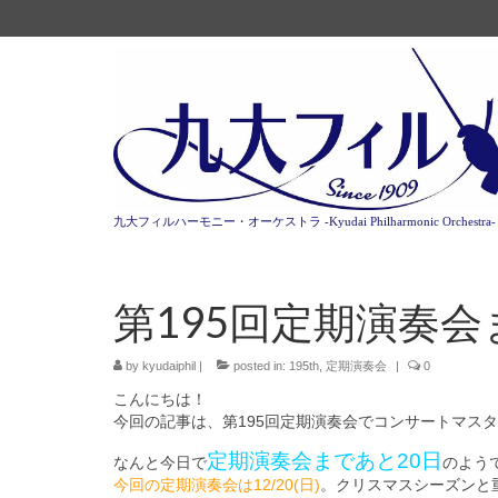
九大フィルハーモニー・オーケストラ -Kyudai Philharmonic Orchestra-
第195回定期演奏会
by
kyudaiphil
|
posted in:
195th
,
定期演奏会
|
0
こんにちは！
今回の記事は、
第195回定期演奏会でコンサートマス
定期演奏会まであと20日
なんと今日で
のよう
今回の定期演奏会は12/20(日)
。
クリスマスシーズンと