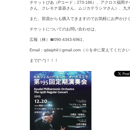
チケットぴあ（Pコード：273-186）、アクロス福
さん、クレモナ楽器さん、ムジカテラシマさん）、九
また、部員からも購入できますのでお気軽にお声かけく
チケットについてのお問い合わせは、
広報（林）☎090-4343-6961、
Email：qdaiphil☆gmail.com（☆を＠に変えてくださ
まで(^-^)！！！