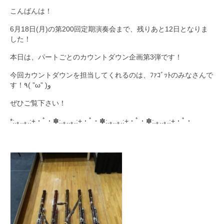
こんばんは！
九大フィルの歴史
6月18日(月)の第200回定期演奏会まで、残りあと12日となりま
ご寄付のお願い
した！
本日は、パートごとのカウントダウン企画第3弾です！
演奏会の歴史
今回カウントダウンを担当してくれるのは、ﾌｧｺﾞｯﾄのみなさんで
出張演奏
す！٩( ”ω” )و
九大フィル特集ページ
ぜひご覧下さい！
団員専用ページ
*:.｡..｡.:+・ﾟ・✽:.｡..｡.:+・ﾟ・✽:.｡..｡.:+・ﾟ・✽:.｡..｡.:+・ﾟ・