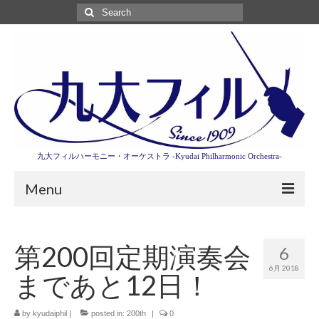
Search
for:
九大フィルハーモニー・オーケストラ -Kyudai Philharmonic Orchestra-
Menu
第3回東京特別演奏会特設ページ
第200回定期演奏会
6
演奏会情報
6月 2018
まであと12日！
卒業記念演奏会2027
九大フィルとは
by
kyudaiphil
|
posted in:
200th
|
0