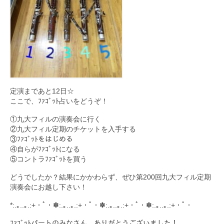
定演まであと12日☆
ここで、ﾌｧｺﾞｯﾄ占いをどうぞ！
①九大フィルの演奏会に行く
②九大フィル定期のチケットを入手する
③ﾌｧｺﾞｯﾄをはじめる
④自らがﾌｧｺﾞｯﾄになる
⑤コントラﾌｧｺﾞｯﾄを買う
どうでしたか？結果にかかわらず、ぜひ第200回九大フィル定期
演奏会にお越し下さい！
*:.｡..｡.:+・ﾟ・✽:.｡..｡.:+・ﾟ・✽:.｡..｡.:+・ﾟ・✽:.｡..｡.:+・ﾟ・
ﾌｧｺﾞｯﾄパートのみなさん、ありがとうございました！