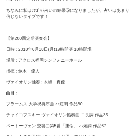
ちなみに私はﾌｧｺﾞｯﾄ占いの結果⑤になりましたが、占いはあまり
信じないタイプです！
【
第200回定期演奏会
】
日時 : 2018年6月18日(月)19時開演 18時開場
場所 : アクロス福岡シンフォニーホール
指揮 : 鈴木 優人
ヴァイオリン独奏 : 木嶋 真優
曲目 :
ブラームス 大学祝典序曲 ハ短調 作品80
チャイコフスキー ヴァイオリン協奏曲 ニ長調 作品35
ベートーヴェン 交響曲第5番「運命」 ハ短調 作品67