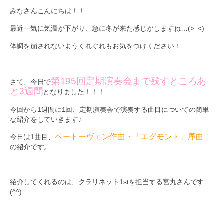
みなさんこんにちは！！
九大フィルの歴史
最近一気に気温が下がり、急に冬が来た感じがしますね…(>_<)
ご寄付のお願い
体調を崩されないようくれぐれもお気をつけください！
演奏会の歴史
出張演奏
第195回定期演奏会まで残すところあ
さて、今日で
と3週間
となりました！！！
九大フィル特集ページ
今回から1週間に1回、定期演奏会で演奏する曲目についての簡単
団員専用ページ
な紹介をしていきます♪
ベートーヴェン作曲・「エグモント」序曲
今日は1曲目、
の紹介です。
紹介してくれるのは、クラリネット1stを担当する宮丸さんです
(^^)