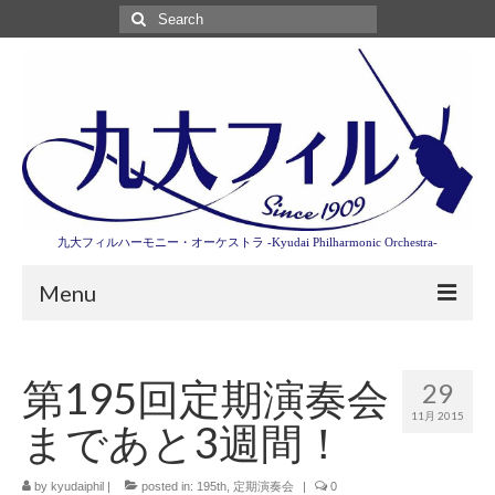
Search
for:
九大フィルハーモニー・オーケストラ -Kyudai Philharmonic Orchestra-
Menu
第3回東京特別演奏会特設ページ
第195回定期演奏会
29
演奏会情報
11月 2015
まであと3週間！
卒業記念演奏会2027
九大フィルとは
by
kyudaiphil
|
posted in:
195th
,
定期演奏会
|
0