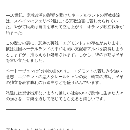
—————————————————-
―16世紀、
宗教改革の影響を受けたネーデルランドの新教徒達
は、
スペインのフェリペ2世による宗教迫害に苦しめられてい
た。
やがて民衆は自由を求めて立ち上がり、
オランダ独立戦争が
始まった。―
この歴史の裏に、悲劇の英雄「エグモント」の存在があります。
彼は祖国ネーデルランドの平和を願い支配者アルバを説得しよう
と
しますが、捕らえられ処刑されます。しかし、
彼の行動は民衆
を奮い立たせました。
ベートーヴェンは9分弱の曲の中に、
エグモントの苦しみや強い
意志、
エグモントの恋人クレールヒェンの愛、斬首の描写、
民衆
の独立を表す勝利の行進曲などを盛り込んでいます。
私達には想像出来ないような厳しい社会の中で懸命に生きた人々
の
強さを、音楽を通して感じてもらえると嬉しいです。
—————————————————-