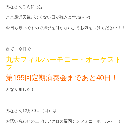
みなさんこんにちは！
九大フィルの歴史
ここ最近天気がよくない日が続きますね(>_<)
ご寄付のお願い
今日も寒いですので風邪を引かないようお気をつけください！！
演奏会の歴史
出張演奏
さて、今日で
九大フィルハーモニー・オーケスト
九大フィル特集ページ
ラ
団員専用ページ
第195回定期演奏会まであと40日！
となりました！！
みなさん12月20日（日）は
お誘い合わせの上ぜひアクロス福岡シンフォニーホールへ！！