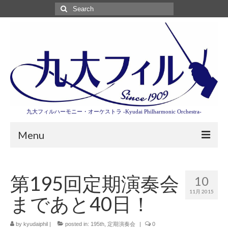
Search
for:
九大フィルハーモニー・オーケストラ -Kyudai Philharmonic Orchestra-
Menu
第3回東京特別演奏会特設ページ
第195回定期演奏会
10
演奏会情報
11月 2015
まであと40日！
卒業記念演奏会2027
九大フィルとは
by
kyudaiphil
|
posted in:
195th
,
定期演奏会
|
0