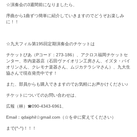
☆演奏会の3週間前になりましたら、
序曲から1曲ずつ簡単に紹介していきますのでどうぞお楽しみ
に！！
☆九大フィル第195回定期演奏会のチケットは
チケットぴあ（Pコード：273-186）、アクロス福岡チケットセ
ンター、市内楽器店（石田ヴァイオリン工房さん、イズタ・バイ
オリンさん、クレモナ楽器さん、ムジカテラシマさん）、九大生
協さんで現在発売中です！
また、部員からも購入できますのでお気軽にお声かけください♪
チケットについてのお問い合わせは、
広報（林）☎090-4343-6961、
Email：qdaiphil☆gmail.com（☆を＠に変えてください）
まで(^-^)！！！