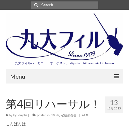
Search
for:
九大フィルハーモニー・オーケストラ -Kyudai Philharmonic Orchestra-
Menu
第3回東京特別演奏会特設ページ
第4回リハーサル！
13
演奏会情報
12月 2015
卒業記念演奏会2027
by
kyudaiphil
|
posted in:
195th
,
定期演奏会
|
0
こんばんは！
九大フィルとは