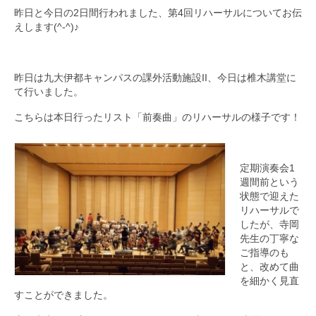
昨日と今日の2日間行われました、第4回リハーサルについてお伝
九大フィルの歴史
えします(^-^)♪
ご寄付のお願い
昨日は九大伊都キャンパスの課外活動施設II、今日は椎木講堂に
演奏会の歴史
て行いました。
出張演奏
こちらは本日行ったリスト「前奏曲」のリハーサルの様子です！
九大フィル特集ページ
定期演奏会1
団員専用ページ
週間前という
状態で迎えた
リハーサルで
したが、寺岡
先生の丁寧な
ご指導のも
と、改めて曲
を細かく見直
すことができました。