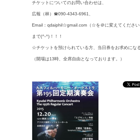
チケットについてのお問い合わせは、
広報（林）☎090-4343-6961、
Email：qdaiphil☆gmail.com（☆を＠に変えてくださ
まで(^-^)！！！
☆チケットを預けられている方、当日券をお求めにな
（開場は13時、全席自由となっております。）