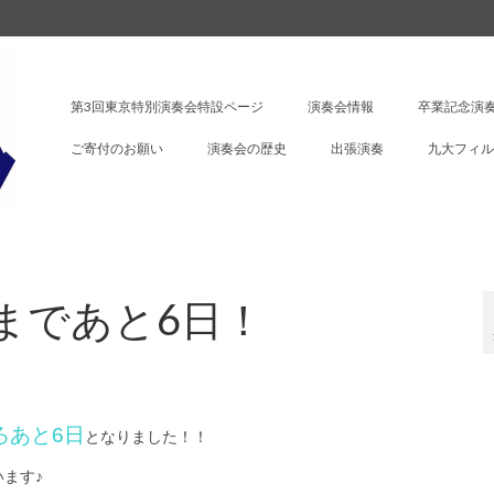
第3回東京特別演奏会特設ページ
演奏会情報
卒業記念演奏
ご寄付のお願い
演奏会の歴史
出張演奏
九大フィル
まであと6日！
ろあと6日
となりました！！
ます♪