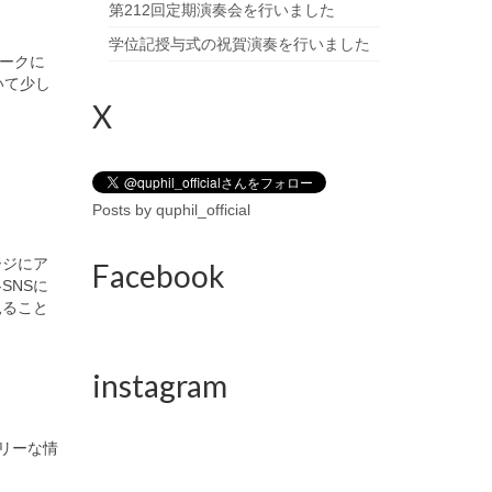
第212回定期演奏会を行いました
学位記授与式の祝賀演奏を行いました
ークに
いて少し
X
Posts by quphil_official
ージにア
Facebook
SNSに
見ること
instagram
ムリーな情