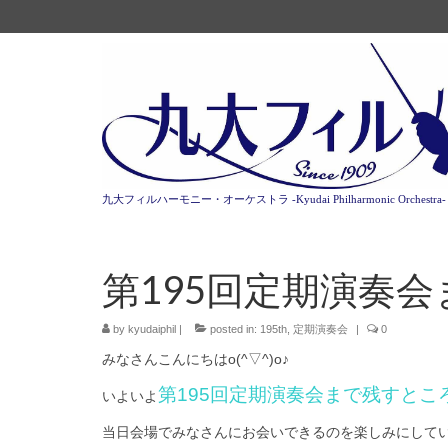
九大フィルハーモニー・オーケストラ -Kyudai Philharmonic Orchestra-
第195回定期演奏会
by
kyudaiphil
|
posted in:
195th
,
定期演奏会
|
0
みなさんこんにちはo(^▽^)o♪
第195回定期演奏会まで残すとこ
いよいよ
当日会場でみなさんにお会いできるのを楽しみにしてい