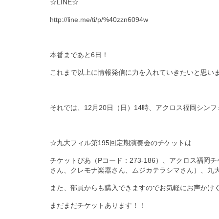
☆LINE☆
http://line.me/ti/p/%40zzn6094w
本番まであと6日！
これまで以上に情報発信に力を入れていきたいと思い
それでは、12月20日（日）14時、アクロス福岡シン
☆九大フィル第195回定期演奏会のチケットは
チケットぴあ（Pコード：273-186）、アクロス福
さん、クレモナ楽器さん、ムジカテラシマさん）、九
また、部員からも購入できますのでお気軽にお声かけく
まだまだチケットあります！！