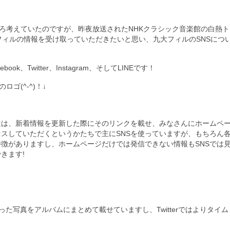
ろ考えていたのですが、昨夜放送されたNHKクラシック音楽館の白熱ト
ィルの情報を受け取っていただきたいと思い、九大フィルのSNSにつ
、Twitter、Instagram、そしてLINEです！
ゴ(^-^)！↓
近は、新着情報を更新した際にそのリンクを載せ、みなさんにホームペ
セスしていただくというかたちで主にSNSを使っていますが、もちろん各
特徴がありますし、ホームページだけでは発信できない情報もSNSでは
きます!
かった写真をアルバムにまとめて載せていますし、Twitterではよりタイ