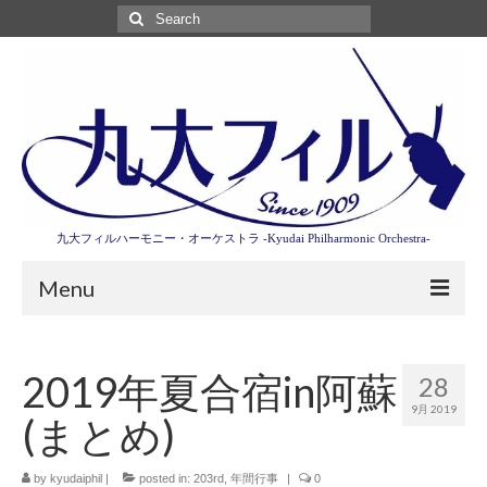
Search
for:
九大フィルハーモニー・オーケストラ -Kyudai Philharmonic Orchestra-
Menu
第3回東京特別演奏会特設ページ
2019年夏合宿in阿蘇
28
演奏会情報
9月 2019
(まとめ)
卒業記念演奏会2027
九大フィルとは
by
kyudaiphil
|
posted in:
203rd
,
年間行事
|
0