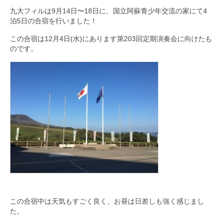
九大フィルは9月14日〜18日に、国立阿蘇青少年交流の家にて4
九大フィルの歴史
泊5日の合宿を行いました！
ご寄付のお願い
この合宿は12月4日(水)にあります第203回定期演奏会に向けたも
のです。
演奏会の歴史
出張演奏
九大フィル特集ページ
団員専用ページ
この合宿中は天気もすごく良く、お昼は日差しも強く感じまし
た。