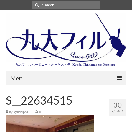
Search
for:
九大フィルハーモニー・オーケストラ -Kyudai Philharmonic Orchestra-
Menu
第3回東京特別演奏会特設ページ
S__22634515
30
演奏会情報
9月 2018
by
kyudaiphil
|
|
0
卒業記念演奏会2027
九大フィルとは