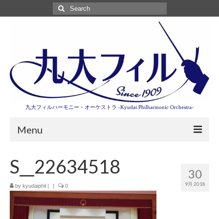
Search
for:
九大フィルハーモニー・オーケストラ -Kyudai Philharmonic Orchestra-
Menu
第3回東京特別演奏会特設ページ
S__22634518
30
演奏会情報
9月 2018
by
kyudaiphil
|
|
0
卒業記念演奏会2027
九大フィルとは