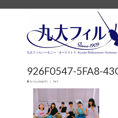
九大フィルハーモニー・オーケストラ -Kyudai Philharmonic Orchestra-
926F0547-5FA8-43
by
kyudaiphil
|
|
0