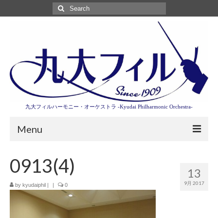
Search
for:
九大フィルハーモニー・オーケストラ -Kyudai Philharmonic Orchestra-
Menu
第3回東京特別演奏会特設ページ
0913(4)
13
演奏会情報
9月 2017
by
kyudaiphil
|
|
0
卒業記念演奏会2027
九大フィルとは