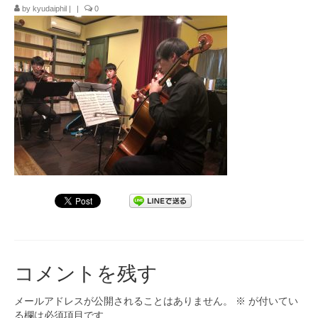
by
kyudaiphil
|
|
0
九大フィルの歴史
ご寄付のお願い
演奏会の歴史
出張演奏
九大フィル特集ページ
団員専用ページ
コメントを残す
メールアドレスが公開されることはありません。
※
が付いてい
る欄は必須項目です