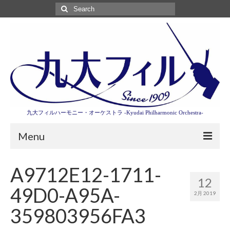
Search
for:
九大フィルハーモニー・オーケストラ -Kyudai Philharmonic Orchestra-
Menu
第3回東京特別演奏会特設ページ
A9712E12-1711-
12
演奏会情報
49D0-A95A-
2月 2019
卒業記念演奏会2027
359803956FA3
九大フィルとは