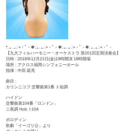
*:.｡..｡.:+・ﾟ・✽:.｡..｡.:+・ﾟ・✽:.｡..｡.:+・ﾟ・✽:.｡..｡.:+・ﾟ・
【九大フィルハーモニー・オーケストラ
第201回定期演奏会
】
日時 : 2018年12月21日(金)19時開演 18時開場
場所 : アクロス福岡シンフォニーホール
指揮 : 中田 延亮
曲目 :
カリンニコフ 交響曲第1番 ト短調
ハイドン
交響曲第104番「ロンドン」
ニ長調 Hob. I:104
ボロディン
歌劇「イーゴリ公」より