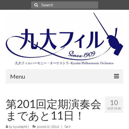
Search
for:
九大フィルハーモニー・オーケストラ -Kyudai Philharmonic Orchestra-
Menu
第3回東京特別演奏会特設ページ
第201回定期演奏会
10
演奏会情報
12月 2018
まであと11日！
卒業記念演奏会2027
九大フィルとは
by
kyudaiphil
|
posted in:
201st
|
0