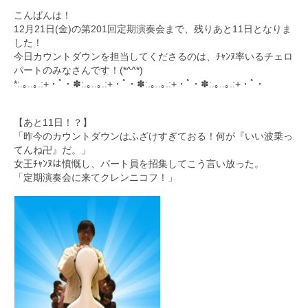
こんばんは！
九大フィルの歴史
12月21日(金)の
第201回定期演奏会
まで、残りあと11日となりま
した！
ご寄付のお願い
今日カウントダウンを担当してくださるのは、ﾁｬﾝﾇ率いるチェロ
パートのみなさんです！(*^^*)
演奏会の歴史
*:.｡..｡.:+・ﾟ・✽:.｡..｡.:+・ﾟ・✽:.｡..｡.:+・ﾟ・✽:.｡..｡.:+・ﾟ・
出張演奏
【あと11日！？】
「昨今のカウントダウンはふざけすぎておる！何が『いい波乗っ
九大フィル特集ページ
てんね卍』だ。」
女王ﾁｬﾝﾇは憤慨し、パート員を招集してこう言い放った。
団員専用ページ
「定期演奏会に来てクレンニコフ！」