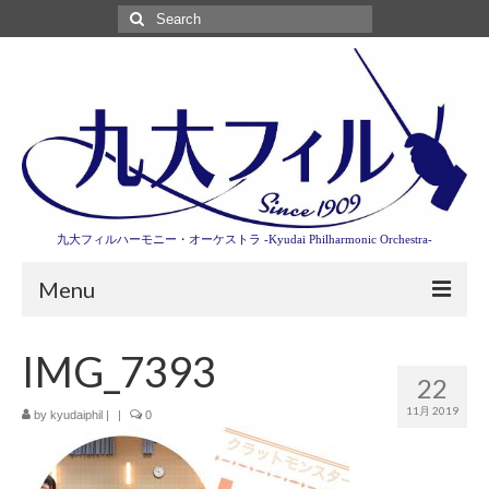
Search
for:
九大フィルハーモニー・オーケストラ -Kyudai Philharmonic Orchestra-
Menu
第3回東京特別演奏会特設ページ
IMG_7393
22
演奏会情報
11月 2019
by
kyudaiphil
|
|
0
卒業記念演奏会2027
九大フィルとは