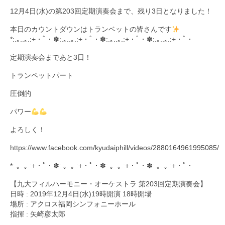
12月4日(水)の第203回定期演奏会まで、残り3日となりました！
九大フィルの歴史
本日のカウントダウンはトランベットの皆さんです
ご寄付のお願い
*:.｡..｡.:+・ﾟ・✽:.｡..｡.:+・ﾟ・✽:.｡..｡.:+・ﾟ・✽:.｡..｡.:+・ﾟ・
定期演奏会まであと3日！
演奏会の歴史
トランペットパート
出張演奏
圧倒的
九大フィル特集ページ
パワー
団員専用ページ
よろしく！
https://www.facebook.com/kyudaiphill/videos/2880164961995085/
*:.｡..｡.:+・ﾟ・✽:.｡..｡.:+・ﾟ・✽:.｡..｡.:+・ﾟ・✽:.｡..｡.:+・ﾟ・
【九大フィルハーモニー・オーケストラ 第203回定期演奏会】
日時 : 2019年12月4日(水)19時開演 18時開場
場所 : アクロス福岡シンフォニーホール
指揮 : 矢崎彦太郎