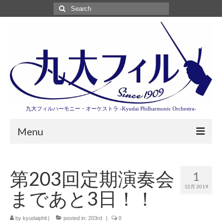
Search
for:
九大フィルハーモニー・オーケストラ -Kyudai Philharmonic Orchestra-
Menu
第3回東京特別演奏会特設ページ
第203回定期演奏会
1
演奏会情報
12月 2019
まであと3日！！
卒業記念演奏会2027
九大フィルとは
by
kyudaiphil
|
posted in:
203rd
|
0