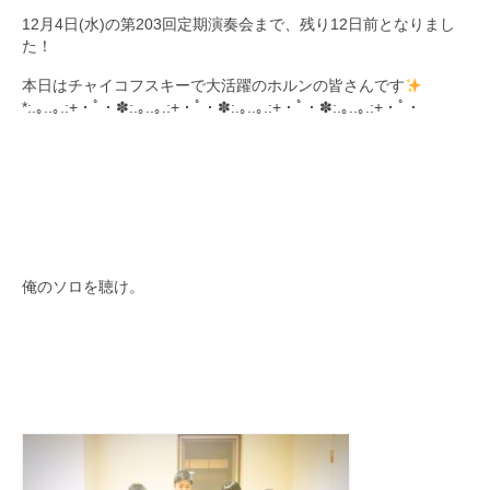
12月4日(水)の第203回定期演奏会まで、残り12日前となりまし
九大フィルの歴史
た！
ご寄付のお願い
本日はチャイコフスキーで大活躍のホルンの皆さんです
*:.｡..｡.:+・ﾟ・✽:.｡..｡.:+・ﾟ・✽:.｡..｡.:+・ﾟ・✽:.｡..｡.:+・ﾟ・
演奏会の歴史
‬‪
出張演奏
九大フィル特集ページ
団員専用ページ
俺のソロを聴け。