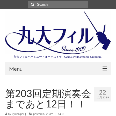
Search
for:
九大フィルハーモニー・オーケストラ -Kyudai Philharmonic Orchestra-
Menu
第3回東京特別演奏会特設ページ
第203回定期演奏会
22
演奏会情報
11月 2019
まであと12日！！
卒業記念演奏会2027
九大フィルとは
by
kyudaiphil
|
posted in:
203rd
|
0