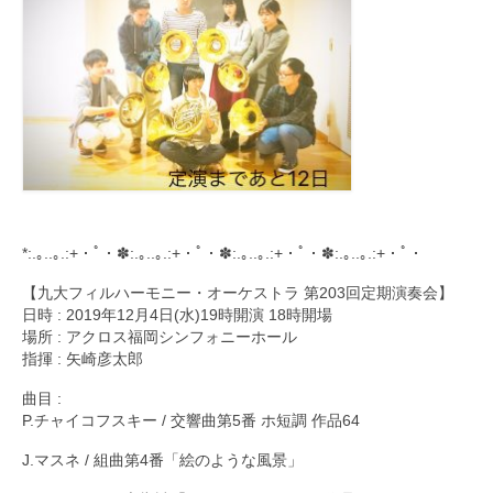
*:.｡..｡.:+・ﾟ・✽:.｡..｡.:+・ﾟ・✽:.｡..｡.:+・ﾟ・✽:.｡..｡.:+・ﾟ・
【九大フィルハーモニー・オーケストラ 第203回定期演奏会】
日時 : 2019年12月4日(水)19時開演 18時開場
場所 : アクロス福岡シンフォニーホール
指揮 : 矢崎彦太郎
曲目 :
P.チャイコフスキー / 交響曲第5番 ホ短調 作品64
J.マスネ / 組曲第4番「絵のような風景」