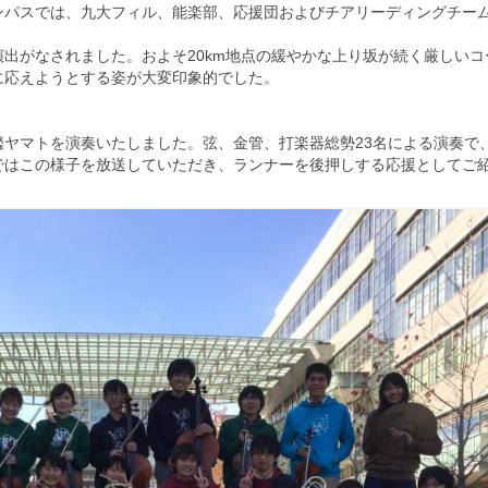
ンパスでは、
九大フィル、能楽部、
応援団およびチアリーディングチー
演出がなされました。
およそ20km地点の緩やかな上り坂が続く厳しいコ
に応えようとする姿が大変印象的でした。
艦ヤマトを演奏いたしました。弦、金管、
打楽器総勢23名による演奏で
ではこの様子を放送していただき、
ランナーを後押しする応援としてご