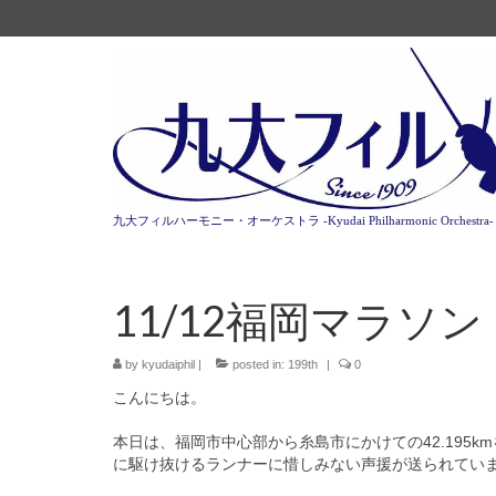
九大フィルハーモニー・オーケストラ -Kyudai Philharmonic Orchestra-
11/12福岡マラソン
by
kyudaiphil
|
posted in:
199th
|
0
こんにちは。
本日は、福岡市中心部から糸島市にかけての42.
195
に駆け抜けるランナーに惜しみない声援が送られて
い