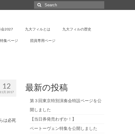
Search
for:
会2027
九大フィルとは
九大フィルの歴史
特集ページ
団員専用ページ
12
最新の投稿
11月 2017
第３回東京特別演奏会特設ページを公
開しました
【当日券発売わずか！】
らは必死
ベートーヴェン特集を公開しました