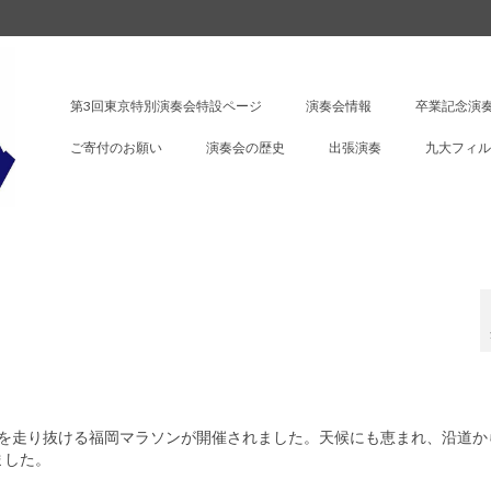
第3回東京特別演奏会特設ページ
演奏会情報
卒業記念演奏
ご寄付のお願い
演奏会の歴史
出張演奏
九大フィル
kmを走り抜ける福岡マラソンが開催されました。
天候にも恵まれ、
沿道か
ました。