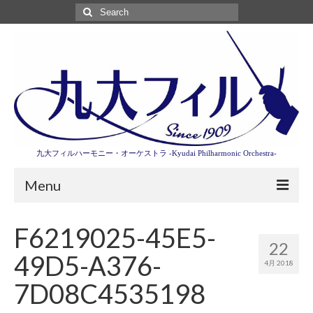
Search
for:
九大フィルハーモニー・オーケストラ -Kyudai Philharmonic Orchestra-
Menu
第3回東京特別演奏会特設ページ
F6219025-45E5-
22
演奏会情報
49D5-A376-
4月 2018
卒業記念演奏会2027
7D08C4535198
九大フィルとは