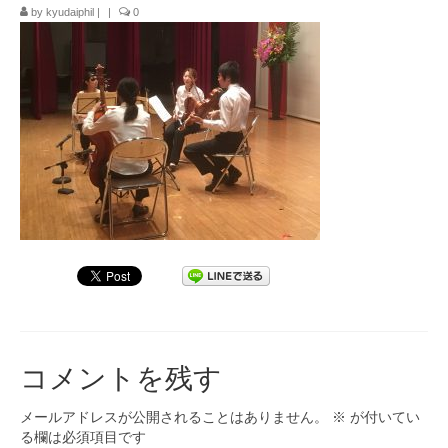
by
kyudaiphil
|
|
0
九大フィルの歴史
ご寄付のお願い
演奏会の歴史
出張演奏
九大フィル特集ページ
団員専用ページ
コメントを残す
メールアドレスが公開されることはありません。
※
が付いてい
る欄は必須項目です