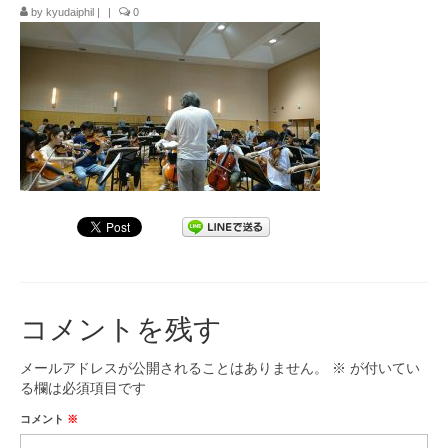
by
kyudaiphil
|
|
0
九大フィルの歴史
ご寄付のお願い
演奏会の歴史
出張演奏
九大フィル特集ページ
団員専用ページ
コメントを残す
メールアドレスが公開されることはありません。
※
が付いてい
る欄は必須項目です
コメント
※