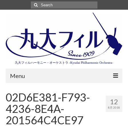
Search
for:
九大フィルハーモニー・オーケストラ -Kyudai Philharmonic Orchestra-
Menu
第3回東京特別演奏会特設ページ
02D6E381-F793-
12
演奏会情報
4236-8E4A-
8月 2018
卒業記念演奏会2027
201564C4CE97
九大フィルとは