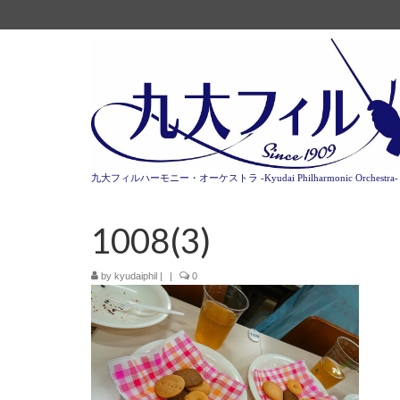
九大フィルハーモニー・オーケストラ -Kyudai Philharmonic Orchestra-
1008(3)
by
kyudaiphil
|
|
0