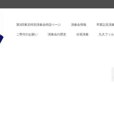
第3回東京特別演奏会特設ページ
演奏会情報
卒業記念演奏
ご寄付のお願い
演奏会の歴史
出張演奏
九大フィル